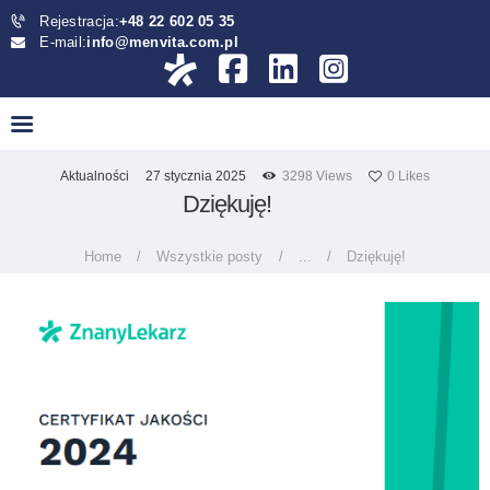
UMÓW WIZYTĘ
Rejestracja:
+48 22 602 05 35
E-mail:
info@menvita.com.pl
CENNIK
KONTAKT
UMÓW WIZYTĘ
27 stycznia 2025
Aktualności
3298
Views
0
Likes
Dziękuję!
Home
Wszystkie posty
...
Dziękuję!