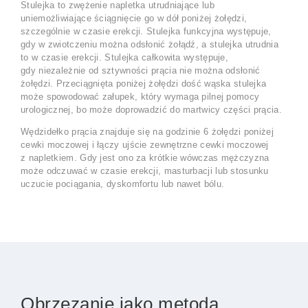
Stulejka to zwężenie napletka utrudniające lub
uniemożliwiające ściągnięcie go w dół poniżej żołędzi,
szczególnie w czasie erekcji. Stulejka funkcyjna występuje,
gdy w zwiotczeniu można odsłonić żołądź, a stulejka utrudnia
to w czasie erekcji. Stulejka całkowita występuje,
gdy niezależnie od sztywności prącia nie można odsłonić
żołędzi. Przeciągnięta poniżej żołędzi dość wąska stulejka
może spowodować załupek, który wymaga pilnej pomocy
urologicznej, bo może doprowadzić do martwicy części prącia.
Wędzidełko prącia znajduje się na godzinie 6 żołędzi poniżej
cewki moczowej i łączy ujście zewnętrzne cewki moczowej
z napletkiem. Gdy jest ono za krótkie wówczas mężczyzna
może odczuwać w czasie erekcji, masturbacji lub stosunku
uczucie pociągania, dyskomfortu lub nawet bólu.
Obrzezanie jako metoda