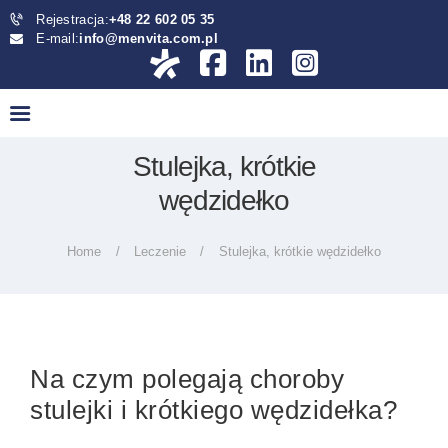
UMÓW WIZYTĘ
Rejestracja:
+48 22 602 05 35
E-mail:
info@menvita.com.pl
CENNIK
KONTAKT
UMÓW WIZYTĘ
Stulejka, krótkie
wędzidełko
Home
Leczenie
Stulejka, krótkie wędzidełko
Na czym polegają choroby
stulejki i krótkiego wędzidełka?