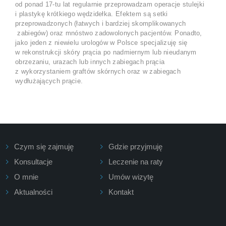
od ponad 17-tu lat regularnie przeprowadzam operacje stulejki
i plastykę krótkiego wędzidełka. Efektem są setki
przeprowadzonych (łatwych i bardziej skomplikowanych
zabiegów) oraz mnóstwo zadowolonych pacjentów. Ponadto,
jako jeden z niewielu urologów w Polsce specjalizuję się
w rekonstrukcji skóry prącia po nadmiernym lub nieudanym
obrzezaniu, urazach lub innych zabiegach prącia
z wykorzystaniem graftów skórnych oraz w zabiegach
wydłużających prącie.
Czym się zajmuję
Gdzie przyjmuję
Konsultacje
Leczenie na raty
O mnie
Umów wizytę
Aktualności
Kontakt