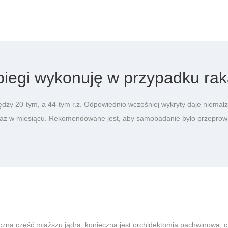
abiegi wykonuję w przypadku rak
ędzy 20-tym, a 44-tym r.ż. Odpowiednio wcześniej wykryty daje niemal
a raz w miesiącu. Rekomendowane jest, aby samobadanie było przepr
zną część miąższu jądra, konieczna jest orchidektomia pachwinowa, cz