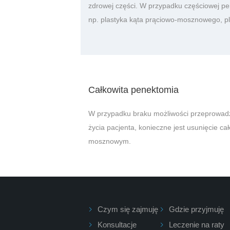
zdrowej części. W przypadku częściowej pe
np. plastyka kąta prąciowo-mosznowego, pl
Całkowita penektomia
W przypadku braku możliwości przeprowad
życia pacjenta, konieczne jest usunięcie 
mosznowym.
Czym się zajmuję
Gdzie przyjmuję
Konsultacje
Leczenie na raty