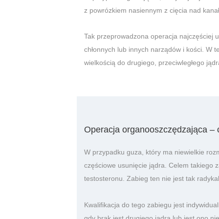
z powrózkiem nasiennym z cięcia nad kan
Tak przeprowadzona operacja najczęściej 
chłonnych lub innych narządów i kości. W t
wielkością do drugiego, przeciwległego jądr
Operacja organooszczędzająca – c
W przypadku guza, który ma niewielkie rozm
częściowe usunięcie jądra. Celem takiego z
testosteronu. Zabieg ten nie jest tak radyk
Kwalifikacja do tego zabiegu jest indywidu
gdy brak jest drugiego jądra lub jest ono n