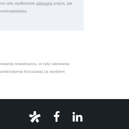
 na celu wydłużenie
optyczne
prącia, jak
dominoplastyka.
owania nowotoworu, w celu ratowania
(uretrostomia kroczowa) za workiem