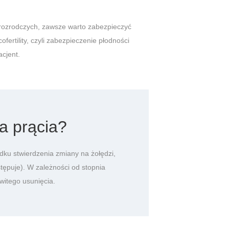
w rozrodczych, zawsze warto zabezpieczyć
fertility, czyli zabezpieczenie płodności
cjent.
a prącia?
dku stwierdzenia zmiany na żołędzi,
stępuje). W zależności od stopnia
witego usunięcia.