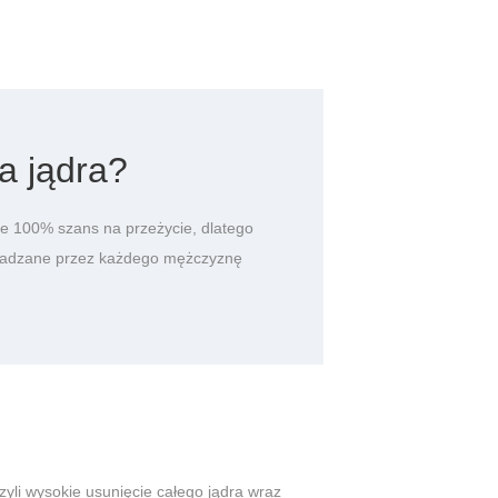
a jądra?
że 100% szans na przeżycie, dlatego
owadzane przez każdego mężczyznę
yli wysokie usunięcie całego jądra wraz