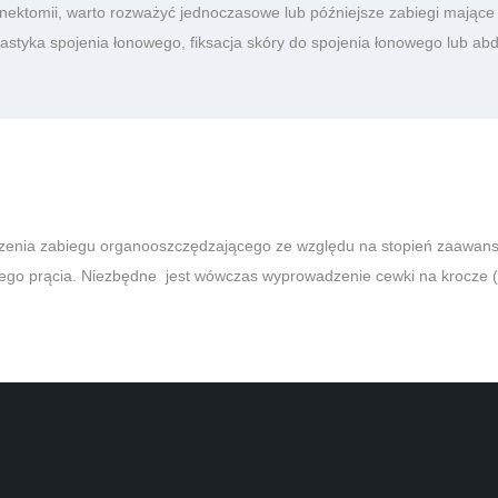
nektomii, warto rozważyć jednoczasowe lub późniejsze zabiegi mające
astyka spojenia łonowego, fiksacja skóry do spojenia łonowego lub ab
zenia zabiegu organooszczędzającego ze względu na stopień zaawans
całego prącia. Niezbędne jest wówczas wyprowadzenie cewki na krocze 