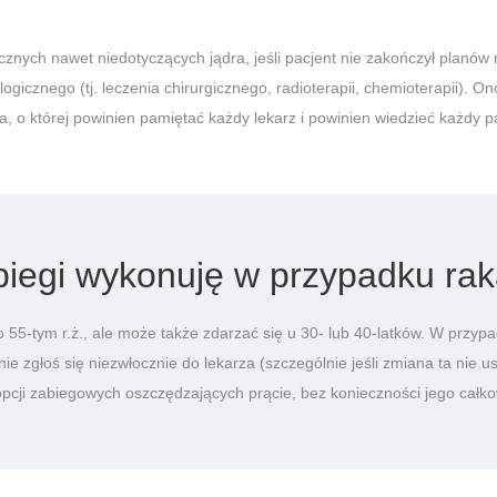
cznych nawet niedotyczących jądra, jeśli pacjent nie zakończył planó
icznego (tj. leczenia chirurgicznego, radioterapii, chemioterapii). Onco
 o której powinien pamiętać każdy lekarz i powinien wiedzieć każdy pa
abiegi wykonuję w przypadku rak
 55-tym r.ż., ale może także zdarzać się u 30- lub 40-latków. W przypa
nie zgłoś się niezwłocznie do lekarza (szczególnie jeśli zmiana ta nie u
pcji zabiegowych oszczędzających prącie, bez konieczności jego całko