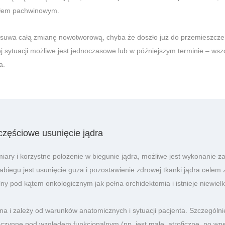
ałem pachwinowym.
usuwa całą zmianę nowotworową, chyba że doszło już do przemieszcz
ej sytuacji możliwe jest jednoczasowe lub w późniejszym terminie – w
a.
zęściowe usunięcie jądra
iary i korzystne położenie w biegunie jądra, możliwe jest wykonanie 
abiegu jest usunięcie guza i pozostawienie zdrowej tkanki jądra celem 
alny pod kątem onkologicznym jak pełna orchidektomia i istnieje niewiel
alna i zależy od warunków anatomicznych i sytuacji pacjenta. Szczególn
ieczynne pod względem funkcjonalnym (np. jest małe, atroficzne, po wnęt