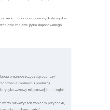
enia się komórek nowotworowych do węzłów
szczepienie implantu jądra dopasowanego
zabiegu organooszczędzającego, czyli
zachowania płodności i produkcji
kie ryzyko wznowy miejscowej lub odległej.
ie warto rozważyć ten zabieg w przypadku,
rostwie lub skręcie jądra).