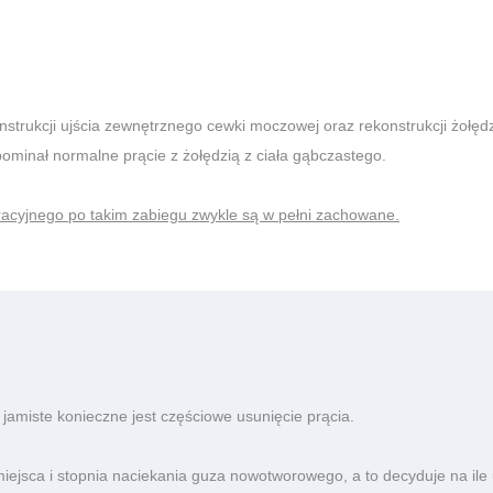
strukcji ujścia zewnętrznego cewki moczowej oraz rekonstrukcji żołędzi 
pominał normalne prącie z żołędzią z ciała gąbczastego.
racyjnego po takim zabiegu zwykle są w pełni zachowane.
jamiste konieczne jest częściowe usunięcie prącia.
ejsca i stopnia naciekania guza nowotworowego, a to decyduje na ile u