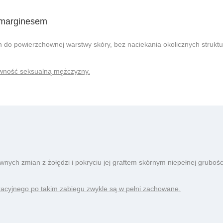
 marginesem
h do powierzchownej warstwy skóry, bez naciekania okolicznych struktu
ywność seksualną mężczyzny.
nych zmian z żołędzi i pokryciu jej graftem skórnym niepełnej grubości
racyjnego po takim zabiegu zwykle są w pełni zachowane.