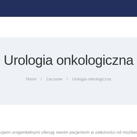
UMÓW WIZYTĘ
CENNIK
KONTAKT
Urologia onkologiczna
Home
Leczenie
Urologia onkologiczna
kcjami urogenitalnymi oferuję swoim pacjentom w zależności od możliw