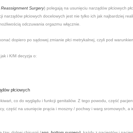
 Reassignment Surgery
) polegają na usunięciu narządów płciowych płc
ji narządów płciowych docelowych jest nie tylko ich jak najbardziej rea
z możliwością odczuwania orgazmu włącznie.
onać dopiero po sądowej zmianie płci metrykalnej, czyli pod warunk
ak i K/M decyzja o:
ządów płciowych
zekiwań, co do wyglądu i funkcji genitaliów. Z tego powodu, część pacje
acicy, część na usunięcie prącia i moszny / pochwy i warg sromowych, a
tzw. dolnej chirurgii (
ang.
bottom surgery)
, każdy z pacjentów i pacje