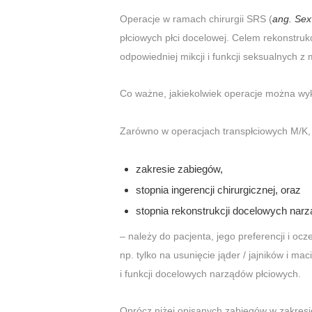
Operacje w ramach chirurgii SRS (
ang. Sex
płciowych płci docelowej. Celem rekonstrukc
odpowiedniej mikcji i funkcji seksualnych 
Co ważne, jakiekolwiek operacje można wyk
Zarówno w operacjach transpłciowych M/K, j
zakresie zabiegów,
stopnia ingerencji chirurgicznej, oraz
stopnia rekonstrukcji docelowych nar
– należy do pacjenta, jego preferencji i oc
np. tylko na usunięcie jąder / jajników i m
i funkcji docelowych narządów płciowych.
Oprócz niżej opisanych zabiegów w zakresie 