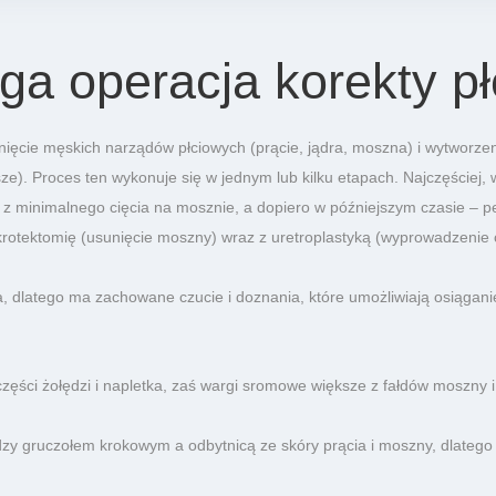
a operacja korekty pł
unięcie męskich narządów płciowych (prącie, jądra, moszna) i wytworz
e). Proces ten wykonuje się w jednym lub kilku etapach. Najczęściej, 
) z minimalnego cięcia na mosznie, a dopiero w późniejszym czasie – 
skrotektomię (usunięcie moszny) wraz z uretroplastyką (wyprowadzenie
a, dlatego ma zachowane czucie i doznania, które umożliwiają osiągani
ęści żołędzi i napletka, zaś wargi sromowe większe z fałdów moszny i
zy gruczołem krokowym a odbytnicą ze skóry prącia i moszny, dlatego