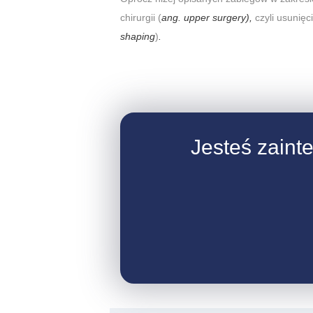
chirurgii (
ang. upper surgery),
czyli usunięci
shaping
)
.
Jesteś zaint