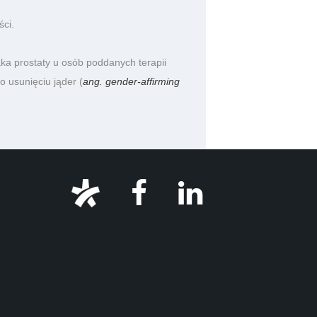
ści.
ka prostaty u osób poddanych terapii
o usunięciu jąder (
ang. gender-affirming