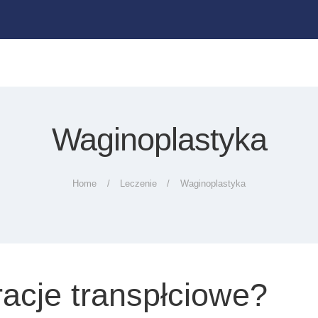
UMÓW WIZYTĘ
CENNIK
KONTAKT
Waginoplastyka
Home
Leczenie
Waginoplastyka
acje transpłciowe?