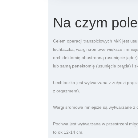
Na czym poleg
Celem operacji transpłciowych M/K jest us
łechtaczka, wargi sromowe większe i mniejsz
orchidektomię obustronną (usunięcie jąder
lub samą penektomię (usunięcie prącia) i 
Łechtaczka jest wytwarzana z żołędzi prąci
z orgazmem).
Wargi sromowe mniejsze są wytwarzane z cz
Pochwa jest wytwarzana w przestrzeni międ
to ok 12-14 cm.