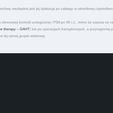
chwy niezbędna jest jej dylatacja po zabiegu w określonej częstotliwo
resowej kontroli urologicznej i PSA po 40 r.ż., mimo że szansa na ra
ne therapy – GAHT
) lub po operacjach transpłciowych, a przynajmniej p
 w tej samej grupie wiekowej.