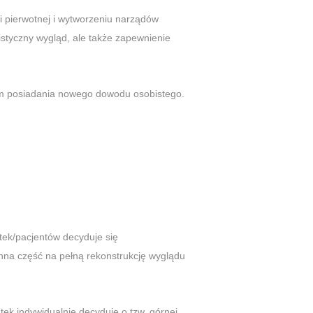
i pierwotnej i wytworzeniu narządów
listyczny wygląd, ale także zapewnienie
iem posiadania nowego dowodu osobistego.
ntek/pacjentów decyduje się
 inna część na pełną rekonstrukcję wyglądu
ntek indywidualnie decyduje o tzw. górnej