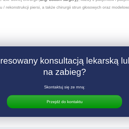
u / rekonstrukcji piersi, a także chirurgii strun głosowych oraz modelowa
eresowany konsultacją lekarską lub
na zabieg?
Skontaktuj się ze mną:
Przejdź do kontaktu