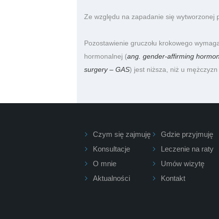
Ze względu na zapadanie się wytworzonej po
Pozostawienie gruczołu krokowego wymaga ok
hormonalnej (
ang. gender-affirming hormo
surgery – GAS
) jest niższa, niż u mężczyzn
Czym się zajmuję
Gdzie przyjmuję
Konsultacje
Leczenie na raty
O mnie
Umów wizytę
Aktualności
Kontakt